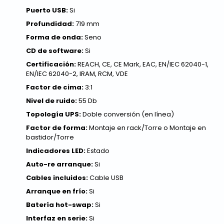
Puerto USB:
Si
Profundidad:
719 mm
Forma de onda:
Seno
CD de software:
Si
Certificación:
REACH, CE, CE Mark, EAC, EN/IEC 62040-1,
EN/IEC 62040-2, IRAM, RCM, VDE
Factor de cima:
3:1
Nivel de ruido:
55 Db
Topología UPS:
Doble conversión (en línea)
Factor de forma:
Montaje en rack/Torre o Montaje en
bastidor/Torre
Indicadores LED:
Estado
Auto-re arranque:
Si
Cables incluidos:
Cable USB
Arranque en frío:
Si
Batería hot-swap:
Si
Interfaz en serie:
Si