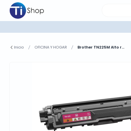
Inicio
OFICINA Y HOGAR
Brother TN225M Alto r...