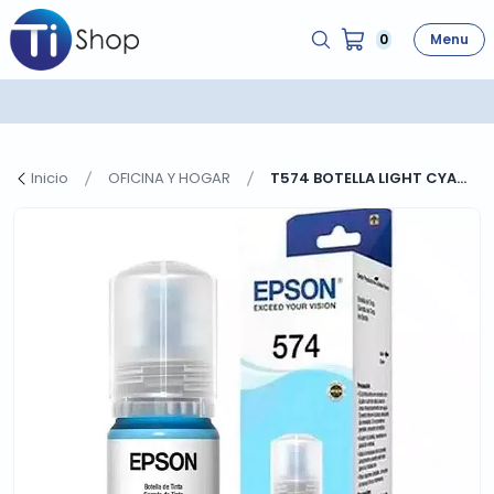
0
Menu
Inicio
OFICINA Y HOGAR
T574 BOTELLA LIGHT CYA...