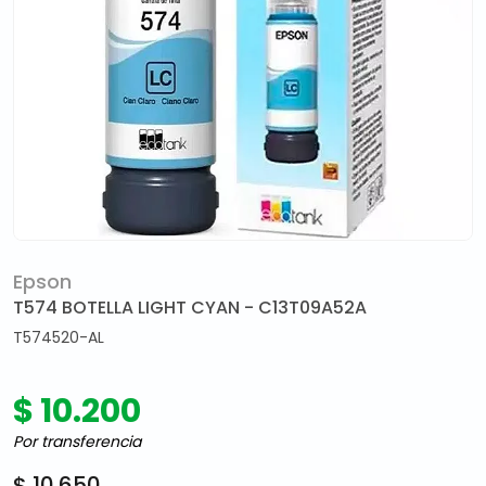
Epson
T574 BOTELLA LIGHT CYAN - C13T09A52A
T574520-AL
$ 10.200
Por transferencia
$ 10.650