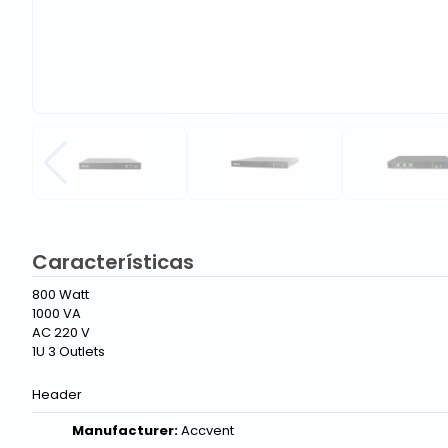
Características
800 Watt
1000 VA
AC 220 V
1U 3 Outlets
Header
Manufacturer:
Accvent