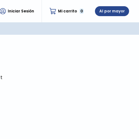
Iniciar Sesión
Mi carrito
0
Al por mayor
t