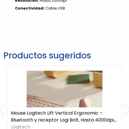
Resolución:
Hasta 3200dpi
Conectividad:
Cable USB
Productos sugeridos
Mouse Logitech Lift Vertical Ergonomic –
Bluetooth y receptor Logi Bolt, Hasta 4000dpi,
Vertical para diestros, Rosado
Logitech