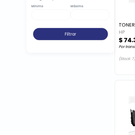
Mínimo
Máximo
HP
$ 74.
Por trans
(Stock: 7