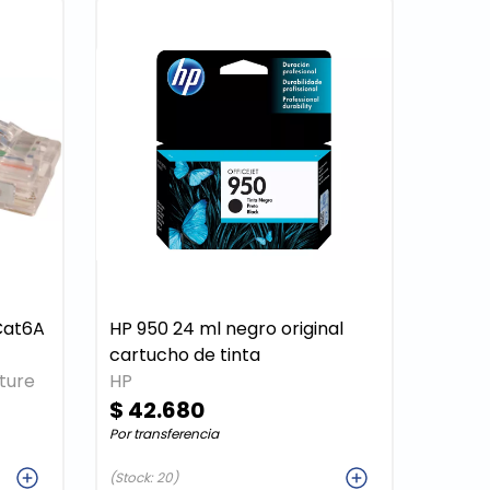
Cat6A
HP 950 24 ml negro original
cartucho de tinta
cture
HP
$ 42.680
Por transferencia
ar
Agregar
(Stock: 20)