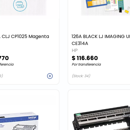
 CLJ CP1025 Magenta
126A BLACK LJ IMAGING U
CE314A
HP
770
$ 116.660
ferencia
Por transferencia
Agregar
Agreg
8)
(Stock: 34)