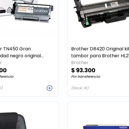
TN450 Gran
Brother DR420 Original kit de
o original
tambor para Brother HL2130,
ho de tóner
r
2220, 2230, 2240, 2270, 22
Brother
100
2280, MFC
$ 93.300
ferencia
Por transferencia
Agregar
Agreg
0)
(Stock: 16)