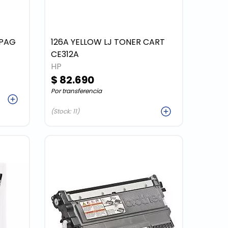
 PAG
126A YELLOW LJ TONER CART
CE312A
HP
$ 82.690
Por transferencia
ar
Agregar
(Stock: 11)