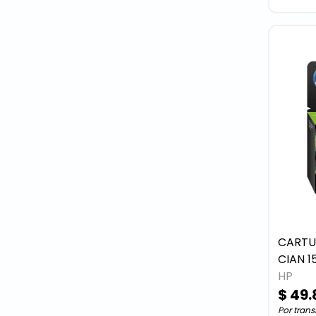
CARTU
CIAN 1
HP
$ 49.
Por trans