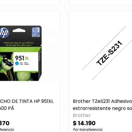
CHO DE TINTA HP 951XL
Brother TZeS231 Adhesivo
500 PÃ
extrarresistente negro sobre
blanco rollo (1,2 cm x 8 m) 1
Brother
870
cinta(s) tipo laminado
$ 14.190
ferencia
Por transferencia