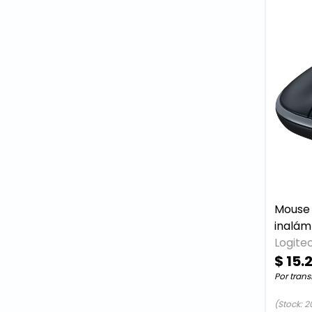
Mouse 
inalám
Ambidi
Logite
$ 15.
Por trans
(Stock: 2