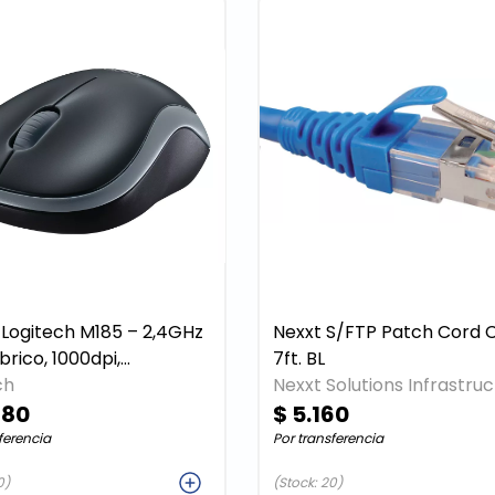
Logitech M185 – 2,4GHz
Nexxt S/FTP Patch Cord 
brico, 1000dpi,
7ft. BL
estro, Gris
ch
Nexxt Solutions Infrastru
280
$ 5.160
ferencia
Por transferencia
Agregar
Agreg
0)
(Stock: 20)