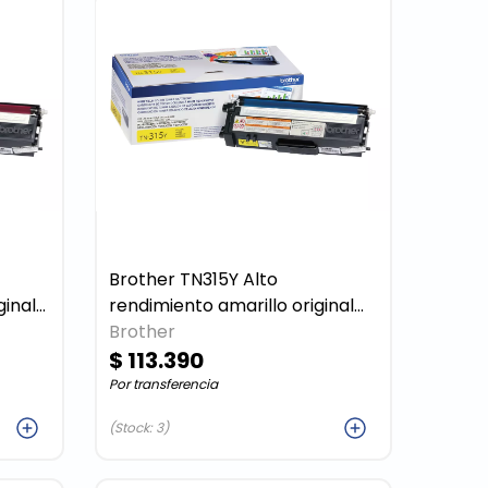
Brother TN315Y Alto
rendimiento amarillo original
cartucho de tóner
Brother
$ 113.390
Por transferencia
ar
Agregar
(Stock: 3)