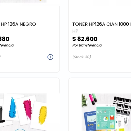
TONER HP 126A NEGRO
TONER HP126A CIAN 1000
HP
380
$ 82.600
ferencia
Por transferencia
Agregar
Agreg
)
(Stock: 30)