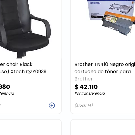
r chair Black
Brother TN410 Negro original
use) Xtech QZY0939
cartucho de tóner para
Brother DCP
Brother
.980
$ 42.110
ferencia
Por transferencia
Agregar
Agreg
)
(Stock: 14)