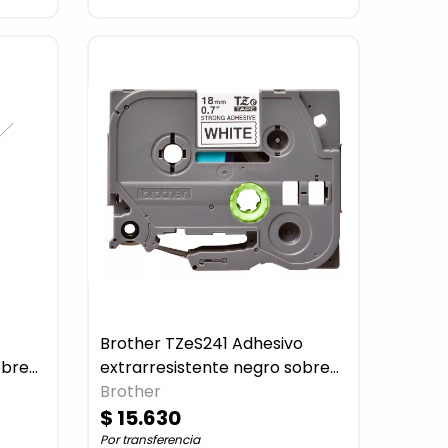
Brother TZeS241 Adhesivo
extrarresistente negro sobre
blanco rollo (1,8 cm x 8 m) 1
Brother
cinta(s) tipo laminado
$ 15.630
Por transferencia