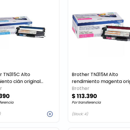
TN315C Alto
Brother TN315M Alto
ián original
rendimiento magenta original
ho de tóner
r
cartucho de tóner
Brother
.390
$ 113.390
ferencia
Por transferencia
Agregar
Agreg
)
(Stock: 4)