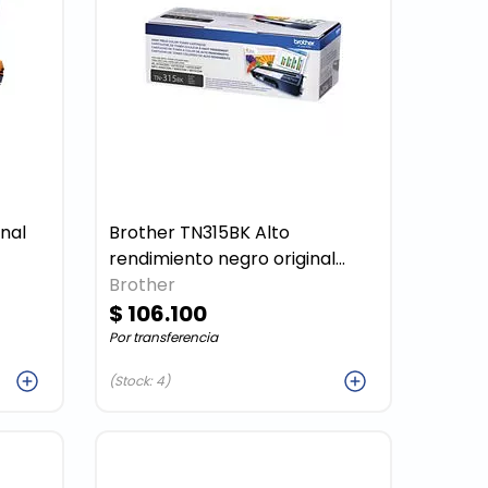
Brother TN315BK Alto
rendimiento negro original
cartucho de tóner
Brother
$ 106.100
Por transferencia
ar
Agregar
(Stock: 4)