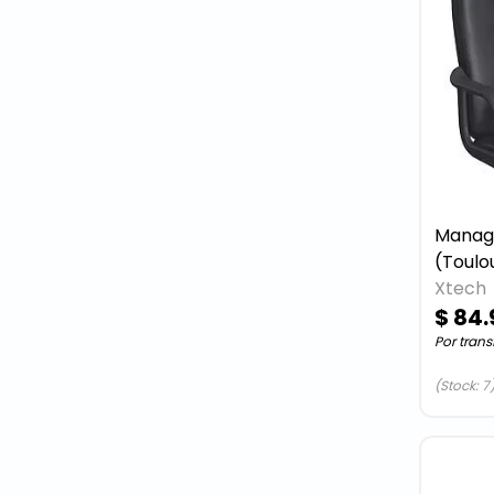
Manage
(Toulo
Xtech
$ 84
Por trans
(Stock: 7