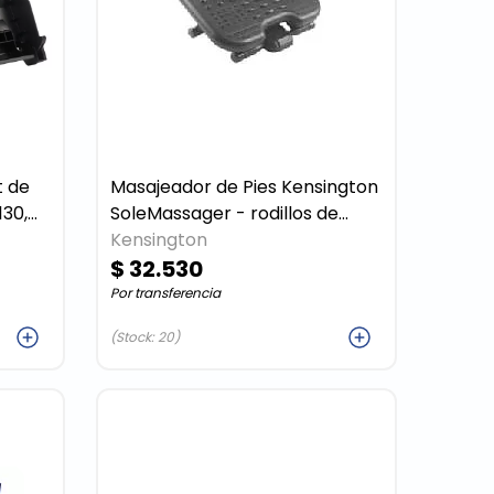
Masajeador de Pies Kensington
SoleMassager - rodillos de
75,
masaje y reposapiés en un
Kensington
mismo accesorio
$ 32.530
Por transferencia
ar
Agregar
(Stock: 20)