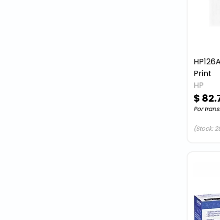
HP126A
Print
HP
$ 82.
Por trans
(Stock: 2