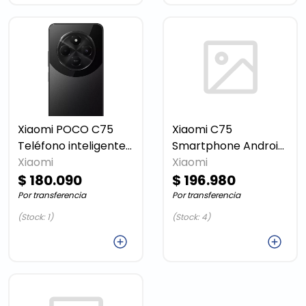
Xiaomi POCO C75
Xiaomi C75
Teléfono inteligente
Smartphone Android
Xiaomi
Android 6 GB 128 GB
Green
Xiaomi
$ 180.090
$ 196.980
Por transferencia
Por transferencia
(Stock: 1)
(Stock: 4)
Agregar
Agregar