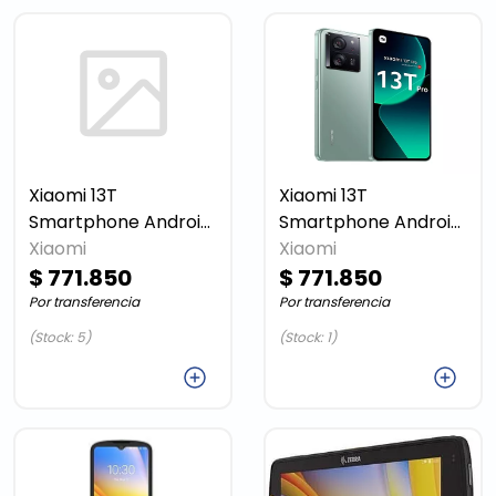
Xiaomi 13T
Xiaomi 13T
Smartphone Android
Smartphone Android
Xiaomi
256 GB Alpine Blue
256 GB Meadow
Xiaomi
$ 771.850
Green
$ 771.850
Por transferencia
Por transferencia
(Stock: 5)
(Stock: 1)
Agregar
Agregar