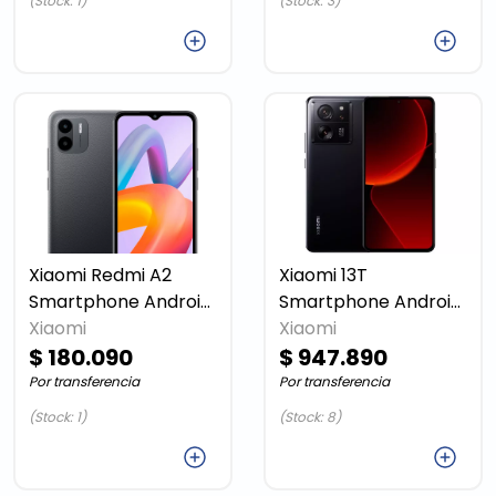
(Stock: 1)
(Stock: 3)
Agregar
Agregar
Xiaomi Redmi A2
Xiaomi 13T
Smartphone Android
Smartphone Android
Xiaomi
Black 50524
Xiaomi
256 GB Black
$ 180.090
$ 947.890
Por transferencia
Por transferencia
(Stock: 1)
(Stock: 8)
Agregar
Agregar