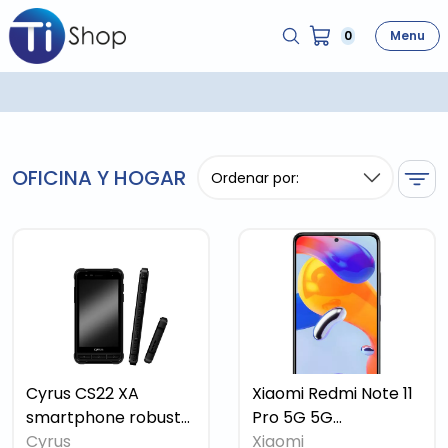
0
Menu
OFICINA Y HOGAR
Cyrus CS22 XA
Xiaomi Redmi Note 11
smartphone robusto
Pro 5G 5G
Android 9 2 GB – 256
Cyrus
smartphone SIM
Xiaomi