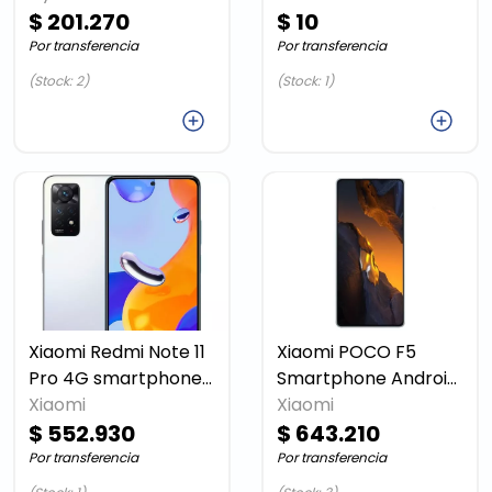
$ 201.270
GB 4.7”(1920 x 1080)
doble RAM 6 GB /
$ 10
Memoria interna 128
Por transferencia
Por transferencia
GB microSD slot
(Stock: 2)
(Stock: 1)
Agregar
Agregar
Xiaomi Redmi Note 11
Xiaomi POCO F5
Pro 4G smartphone
Smartphone Android
SIM doble RAM 6 GB /
Xiaomi
Xiaomi
Black 47216
Memoria interna 128
$ 552.930
$ 643.210
GB microSD slot
Por transferencia
Por transferencia