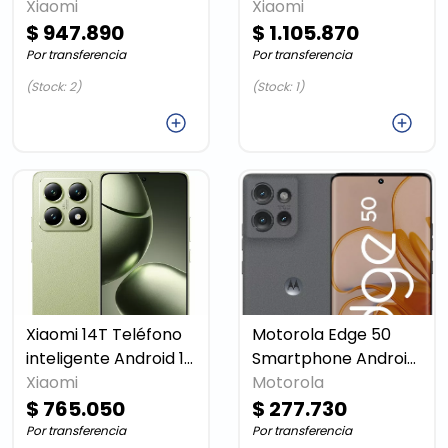
Black
Xiaomi
Xiaomi
$ 947.890
$ 1.105.870
Por transferencia
Por transferencia
(Stock: 2)
(Stock: 1)
Agregar
Agregar
Xiaomi 14T Teléfono
Motorola Edge 50
inteligente Android 12
Smartphone Android
Xiaomi
GB 512 GB
Motorola
Gray Touch
$ 765.050
$ 277.730
Por transferencia
Por transferencia