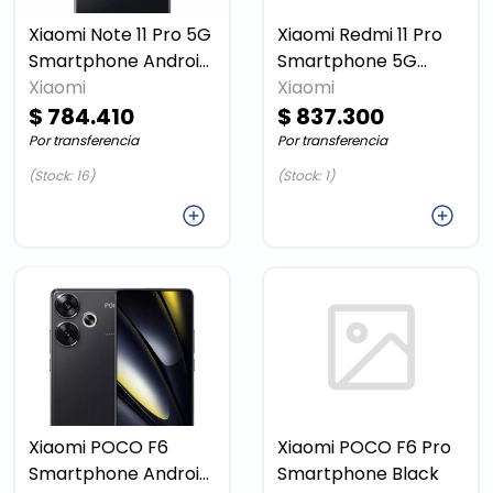
Xiaomi Note 11 Pro 5G
Xiaomi Redmi 11 Pro
Smartphone Android
Smartphone 5G
Graphite gray
Xiaomi
Xiaomi
Android Gray
$ 784.410
$ 837.300
Por transferencia
Por transferencia
(Stock: 16)
(Stock: 1)
Agregar
Agregar
Xiaomi POCO F6
Xiaomi POCO F6 Pro
Smartphone Android
Smartphone Black