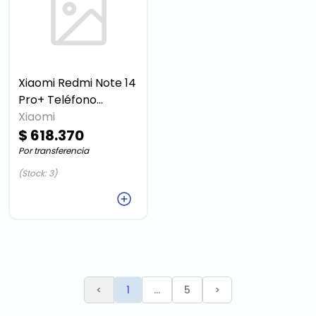
Xiaomi Redmi Note 14
Pro+ Teléfono
inteligente 5G
Xiaomi
$ 618.370
Android 8 GB
Por transferencia
(Stock: 3)
Agregar
<
1
...
5
>