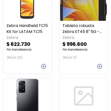
Zebra Handheld TC15
Tableta robusta
Kit for LATAM TC15
Zebra ET45 8" 5G -
Zebra
Snapdragon 695,
Zebra
$ 622.730
4GB RAM, 64GB,
$ 996.600
lector 1D/2D
Por transferencia
Por transferencia
(Stock: 20)
(Stock: 5)
Agregar
Agregar